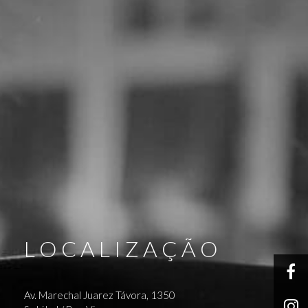
L O C A L I Z A Ç Ã O
Av. Marechal Juarez Távora, 1350