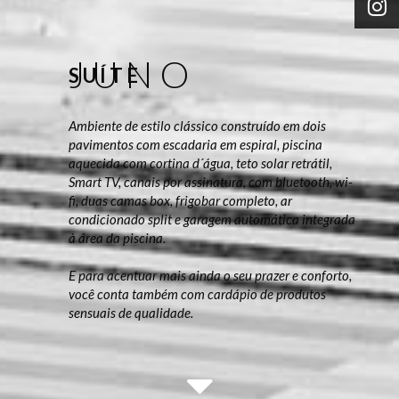
J U N O
S U Í T E
Ambiente de estilo clássico construído em dois
pavimentos com escadaria em espiral, piscina
aquecida com cortina d´água, teto solar retrátil,
Smart TV, canais por assinatura, com bluetooth, wi-
fi, duas camas box, frigobar completo, ar
condicionado split e garagem automática integrada
à área da piscina.
E para acentuar mais ainda o seu prazer e conforto,
você conta também com cardápio de produtos
sensuais de qualidade.